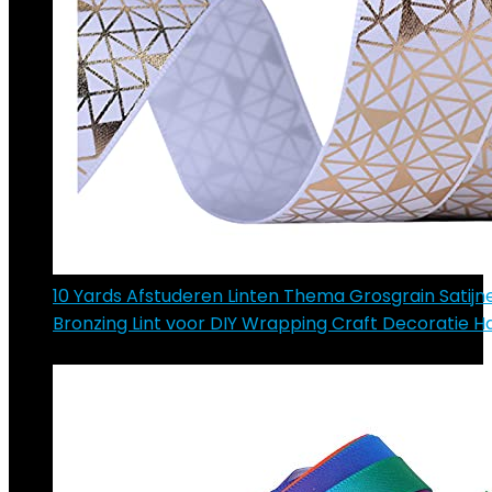
10 Yards Afstuderen Linten Thema Grosgrain Satijn
Bronzing Lint voor DIY Wrapping Craft Decoratie Ha
€
23.16