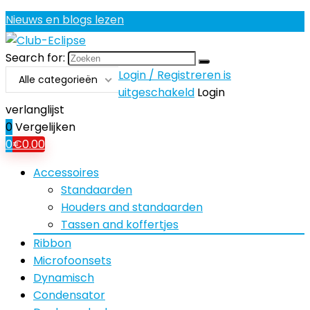
Nieuws en blogs lezen
Search for:
Login / Registreren is
Alle categorieën
uitgeschakeld
Login
verlanglijst
0
Vergelijken
0
€
0.00
Accessoires
Standaarden
Houders and standaarden
Tassen and koffertjes
Ribbon
Microfoonsets
Dynamisch
Condensator