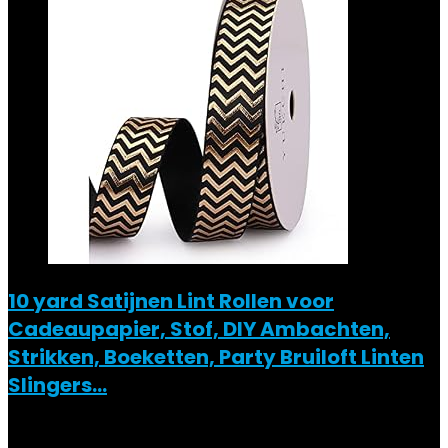
10 yard Satijnen Lint Rollen voor
Cadeaupapier, Stof, DIY Ambachten,
Strikken, Boeketten, Party Bruiloft Linten
Slingers…
Toegevoegd aan verlanglijstje
Verwijderd uit