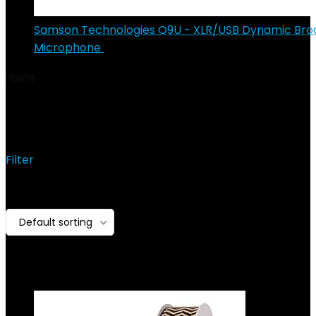
Samson Technologies Q9U - XLR/USB Dynamic Bro
Microphone
€
215.98
Home
Product Fabrikantreferentie
149-864-578
149-864-578
Filter
Showing the single result
Toegevoegd aan
Default sorting
verlanglijstje
Verwijderd uit
verlanglijstje
0
Toevoegen aan vergelijken