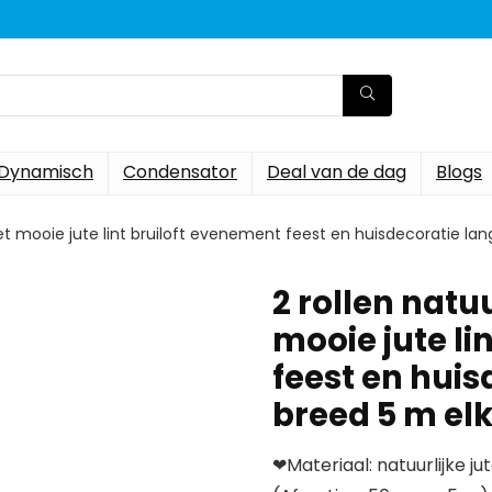
Dynamisch
Condensator
Deal van de dag
Blogs
 met mooie jute lint bruiloft evenement feest en huisdecoratie 
2 rollen natuu
mooie jute li
feest en hui
breed 5 m el
❤Materiaal: natuurlijke ju