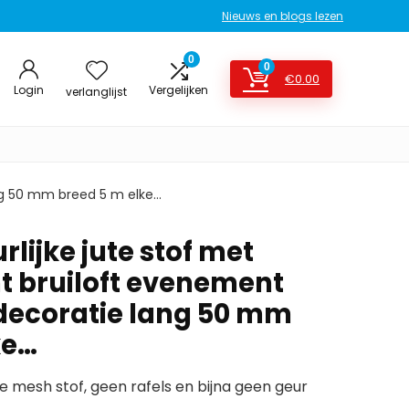
Nieuws en blogs lezen
0
0
€
0.00
Login
Vergelijken
verlanglijst
lang 50 mm breed 5 m elke…
rlijke jute stof met
nt bruiloft evenement
sdecoratie lang 50 mm
ke…
te mesh stof, geen rafels en bijna geen geur