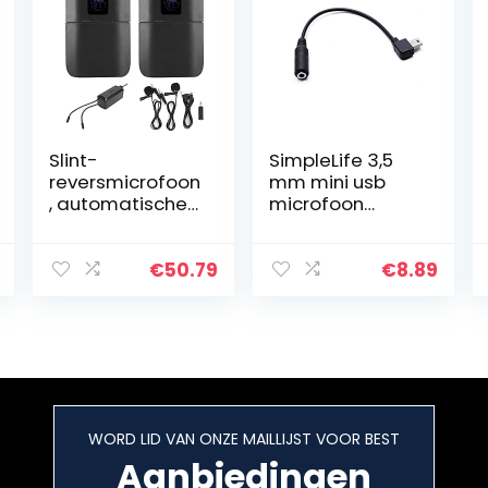
Slint-
SimpleLife 3,5
reversmicrofoon
mm mini usb
, automatische
microfoon
verbinding
adapter kabel
Lavalier-
voor Hero 3 3+ 4
microfoon
camera
€
50.79
€
8.89
Lichtgewicht
met led-display
voor lesgeven
voor…
WORD LID VAN ONZE MAILLIJST VOOR BEST
Aanbiedingen