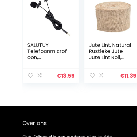
SALUTUY
Jute Lint, Natural
Telefoonmicrof
Rustieke Jute
oon,
Jute Lint Roll,
Klemmicrofoon
Hessische Craft
Lage
Ribbon Band
Vervorming
Jute Lint voor
€
13.59
€
11.39
3.5MM Microfoon
cadeau
Klein voor
inpakken en
Smartphone
Ambacht…
Over ons