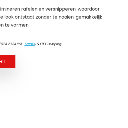
imineren rafelen en versnipperen, waardoor
 look ontstaat zonder te naaien, gemakkelijk
en te vormen.
2024 23:34 PST-
Details
)
&
FREE Shipping
.
RT