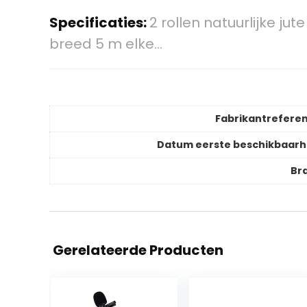
Specificaties:
2 rollen natuurlijke ju
breed 5 m elke…
Fabrikantreferen
Datum eerste beschikbaarh
Br
Gerelateerde Producten