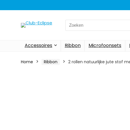
Search
for:
Accessoires
Ribbon
Microfoonsets
Home
Ribbon
2 rollen natuurlijke jute stof