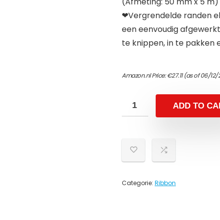
(Afmeting: 50 mm x 5 m)
❤Vergrendelde randen el
een eenvoudig afgewerkte
te knippen, in te pakken 
Amazon.nl Price:
€
27.11
(as of 06/12/
ADD TO CA
Categorie:
Ribbon