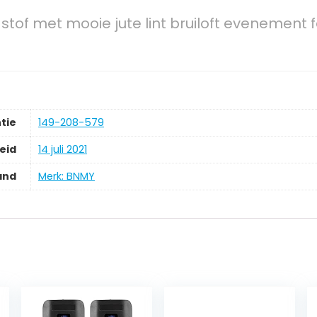
te stof met mooie jute lint bruiloft evenemen
tie
149-208-579
eid
14 juli 2021
and
Merk: BNMY