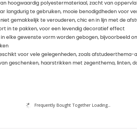
van hoogwaardig polyestermateriaal, zacht van oppervla
aar langdurig te gebruiken, mooie benodigdheden voor v
, niet gemakkelijk te verouderen, chic en in lijn met de 
t in te pakken, voor een levendig decoratief effect
el in elke gewenste vorm worden gebogen, bijvoorbeeld om 
aken
 geschikt voor vele gelegenheden, zoals afstudeerthema-a
van geschenken, haarstrikken met zegenthema, linten, d
Frequently Bought Together Loading...