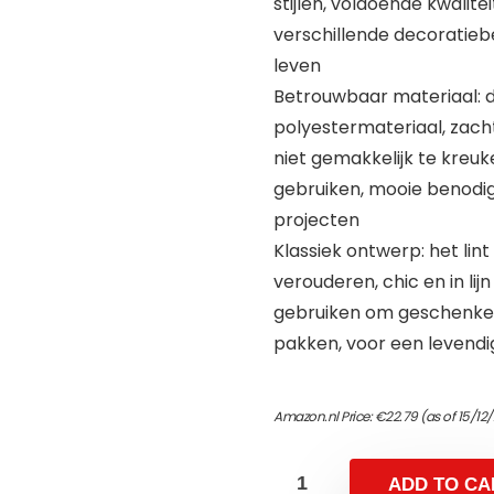
stijlen, voldoende kwalit
verschillende decoratieb
leven
Betrouwbaar materiaal: d
polyestermateriaal, zach
niet gemakkelijk te kreu
gebruiken, mooie benodi
projecten
Klassiek ontwerp: het lint
verouderen, chic en in li
gebruiken om geschenken,
pakken, voor een levendi
Amazon.nl Price:
€
22.79
(as of 15/12
ADD TO CA