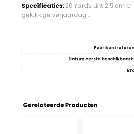
Specificaties:
20 Yards Lint 2.5 cm 
gelukkige verjaardag…
Fabrikantreferen
Datum eerste beschikbaarh
Br
Gerelateerde Producten