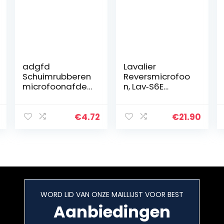
adgfd
Lavalier
Schuimrubberen
Reversmicrofoo
microfoonafdek
n, Lav‑S6E
king,
Lavalier
microfoonafdek
Omnidirectionel
king,
e Microfoon
€
4.72
€
21.90
schuimrubber,
Draagbare Mini
handheld
Clip-on
microfoon,
Microfoon 6M
windbeschermin
Kabel voor…
g, perfecte…
WORD LID VAN ONZE MAILLIJST VOOR BEST
Aanbiedingen