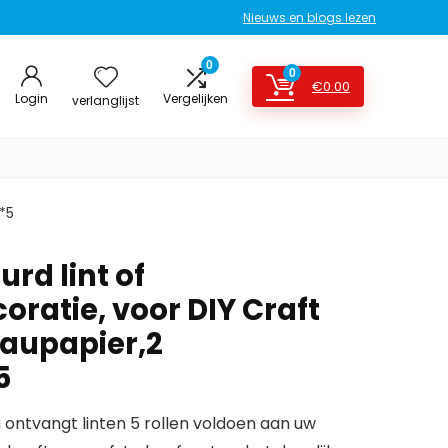
Nieuws en blogs lezen
0
0
€
0.00
Login
Vergelijken
verlanglijst
*5
urd lint of
oratie, voor DIY Craft
aupapier,2
5
 ontvangt linten 5 rollen voldoen aan uw