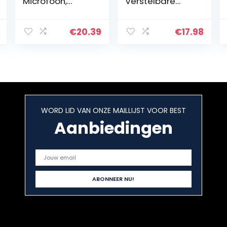
Microfoon,
Verstelbare
Omnidirectionel
Huisdieren
e Revers
Walking Puppy
Microfoon met
Leash Touw met
€
20.39
€
17.98
79
Bag M Geel
“Verlengkabel,
Professionele
Condensator
Clip-on Mic voor
Smartphones,
PC, DLSR,
WORD LID VAN ONZE MAILLIJST VOOR BEST
Youtube,
Interview,
Aanbiedingen
Podcast
Opname