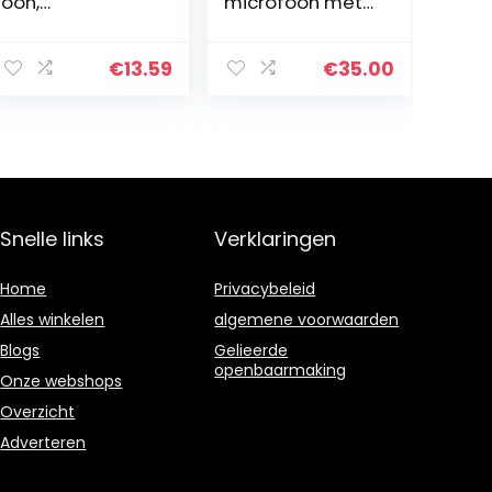
oon,
microfoon met
Klemmicrofoon
USB-A
Lage
connector voor
Vervorming
computers met
€
13.59
€
35.00
3.5MM Microfoon
6,56′ (2m) kabel
Klein voor
(SR-
Smartphone
ULM10),Zwart
Snelle links
Verklaringen
Home
Privacybeleid
Alles winkelen
algemene voorwaarden
Blogs
Gelieerde
openbaarmaking
Onze webshops
Overzicht
Adverteren