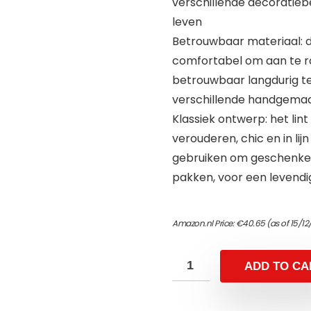
verschillende decoratieb
leven
Betrouwbaar materiaal: de
comfortabel om aan te ra
betrouwbaar langdurig t
verschillende handgemaa
Klassiek ontwerp: het lint
verouderen, chic en in li
gebruiken om geschenken,
pakken, voor een levendi
Amazon.nl Price:
€
40.65
(as of 15/1
ADD TO CA