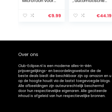
Microfoon voor
, automatische
mobiele
verbinding
telefoon en pc,
Portable
1,5 m mini
lavalier-
€
9.99
€
44.19
omnidirectionel
microfoon met
e
led-display voor
condensatormic
onderwijs voor
rofoon met 2…
zakelijke…
Over ons
Club-Eclipse.nl is een moderne alles-in-één
prijsvergelijkings- en beoordelingswebsite die de
beste deals biedt die beschikbaar zijn op amazon en u
op de hoogte houdt via de laatst toegevoegde blogs.
Alle afbeeldingen zijn auteursrechtelijk beschermd
door hun respectievelijke eigenaren. Alle geciteerde
inhoud is afgeleid van hun respectievelijke bronnen.