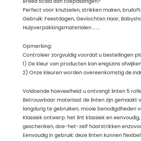
Breed scala aan toepassingen?
Perfect voor knutselen, strikken maken, bruilof
Gebruik: Feestdagen, Gevlochten Haar, Babysho
Hulpverpakkingsmaterialen … …
Opmerking:
Controleer zorgvuldig voordat u bestellingen pl
1) De kleur van producten kan enigszins afwijk
2) Onze kleuren worden overeenkomstig de in
Voldoende hoeveelheid: u ontvangt linten 5 rol
Betrouwbaar materiaal: de linten zijn gemaakt 
langdurig te gebruiken, mooie benodigdheden 
Klassiek ontwerp: het lint klassiek en eenvoudig
geschenken, doe-het-zelf haarstrikken enzovoor
Eenvoudig in gebruik: deze linten kunnen flexib