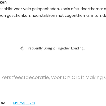
aken
 geschikt voor vele gelegenheden, zoals afstudeerthema-a
van geschenken, haarstrikken met zegenthema, linten, d
Frequently Bought Together Loading...
 of kerstfeestdecoratie, voor DIY Craft Mak
tie
149-246-579