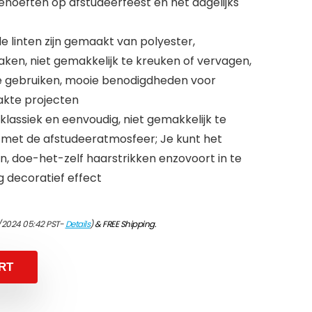
ehoeften op afstudeerfeest en het dagelijks
 linten zijn gemaakt van polyester,
ken, niet gemakkelijk te kreuken of vervagen,
e gebruiken, mooie benodigdheden voor
kte projecten
 klassiek en eenvoudig, niet gemakkelijk te
jn met de afstudeeratmosfeer; Je kunt het
 doe-het-zelf haarstrikken enzovoort in te
g decoratief effect
2/2024 05:42 PST-
Details
)
&
FREE Shipping
.
RT