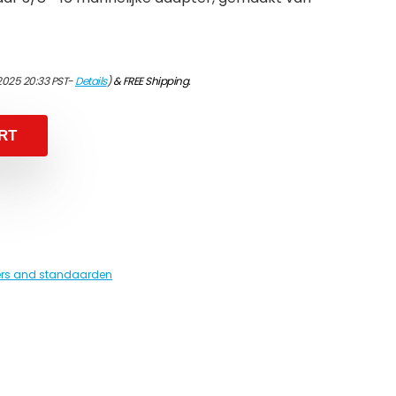
2025 20:33 PST-
Details
)
&
FREE Shipping
.
RT
rs and standaarden