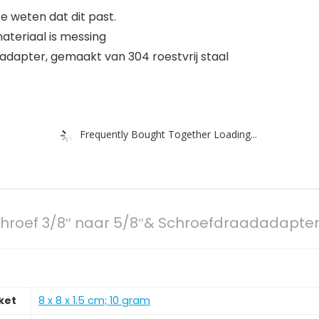
 weten dat dit past.
materiaal is messing
 adapter, gemaakt van 304 roestvrij staal
Frequently Bought Together Loading...
roef 3/8″ naar 5/8″& Schroefdraadadapters
ket
‎8 x 8 x 1.5 cm; 10 gram