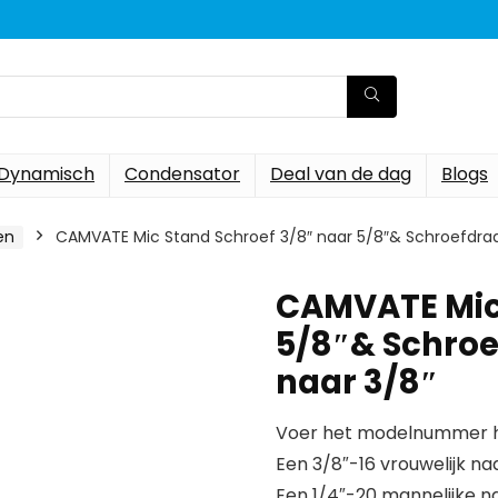
Dynamisch
Condensator
Deal van de dag
Blogs
en
CAMVATE Mic Stand Schroef 3/8″ naar 5/8″& Schroefdraa
CAMVATE Mic 
5/8″& Schroe
naar 3/8″
Voer het modelnummer hi
Een 3/8″-16 vrouwelijk na
Een 1/4″-20 mannelijke n