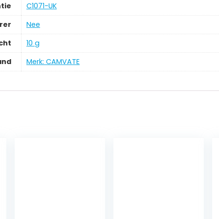
tie
‎C1071-UK
rer
‎Nee
cht
‎10 g
and
Merk: CAMVATE