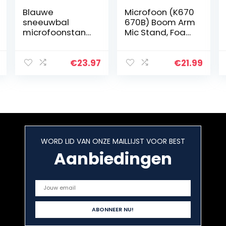
Blauwe
Microfoon (K670
sneeuwbal
670B) Boom Arm
microfoonstand
Mic Stand, Foam
aard met
Cover Voorruit
voorruit –
en Kabelhoes
microfoonopha
Compatibel met
€
23.97
€
21.99
nggiek
Fifine K670 670B
armstandaard
USB Podcast…
en
popfilterschuim
hoes
compatibel…
WORD LID VAN ONZE MAILLIJST VOOR BEST
Aanbiedingen