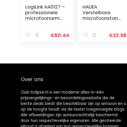
LogiLink AA0127 –
HAUEA
professionele
Verstelbare
microfoonarm
microfoonstand
met inklapbare
aard,
schaararm voor
microfoonarm
game
met clip en
€
50.44
€
22.98
streaming/podc
adapter voor
asts/broadcast
studio-
s etc., 360 °
opnames voor
draaibaar en
radio en tv,
flexibele
compatibel met
hoekverstelling
de Blue Yeti
microfoon.
Over ons
Club-Eclipse.nl is een moderne alles-in-één
prijsvergelijkings- en beoordelingswebsite die de
beste deals biedt die beschikbaar zijn op amazon en u
op de hoogte houdt via de laatst toegevoegde blogs.
Alle afbeeldingen zijn auteursrechtelijk beschermd
door hun respectievelijke eigenaren. Alle geciteerde
inhoud is afgeleid van hun respectievelijke bronnen.