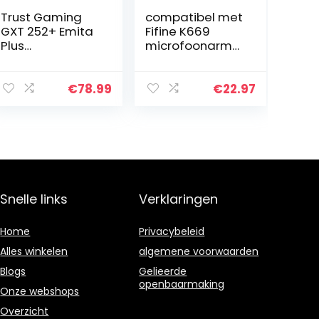
Trust Gaming
compatibel met
GXT 252+ Emita
Fifine K669
Plus
microfoonarm
Professionele
met
USB Studio
popbeschermin
Microfoon, (met
g en flexibel
€
78.99
€
22.97
Condensator en
kabelkanaal
Uitschuifbare
K669 669B USB
Arm Voor PC,
microfoonstand
Streaming,
aard YOUSHARES
Podcasten,
Zang), Zwart
Snelle links
Verklaringen
Home
Privacybeleid
Alles winkelen
algemene voorwaarden
Blogs
Gelieerde
openbaarmaking
Onze webshops
Overzicht