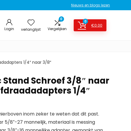
Nieuws en blogs lezen
0
0
€
0.00
Login
Vergelijken
verlanglijst
dadapters 1/4″ naar 3/8″
Stand Schroef 3/8″ naar
fdraadadapters 1/4″
erboven inom zeker te weten dat dit past.
ar 5/8″-27 mannelijk, materiaal is messing
aar 3/8″-16 mannelijke adapter, gemaakt van