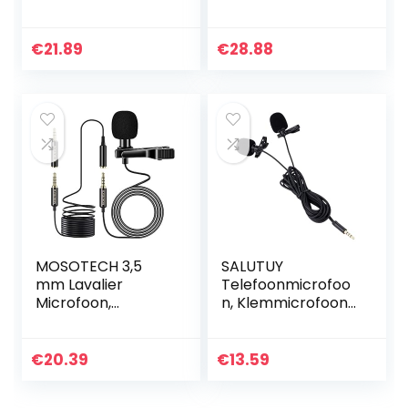
condensatormicro
microfoon, voor
foon met
online
voorruitschuif en 6
computeronderwij
€
21.89
€
28.88
m kabel voor
s(Lavalier wireless
mobiele telefoon…
microphone)
MOSOTECH 3,5
SALUTUY
mm Lavalier
Telefoonmicrofoo
Microfoon,
n, Klemmicrofoon
Omnidirectionele
Lage Vervorming
Revers Microfoon
3.5MM Microfoon
met 79
Klein voor
€
20.39
€
13.59
“Verlengkabel,
Smartphone
Professionele