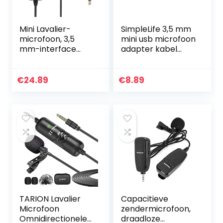
Mini Lavalier-
SimpleLife 3,5 mm
microfoon, 3,5
mini usb microfoon
mm-interface
adapter kabel
Lavalier-
voor Hero 3 3+ 4
condensatormicro
camera
foon Hoge
€
24.89
€
8.89
standaard
afgeschermde
draden voor live…
TARION Lavalier
Capacitieve
Microfoon
zendermicrofoon,
Omnidirectionele
draadloze