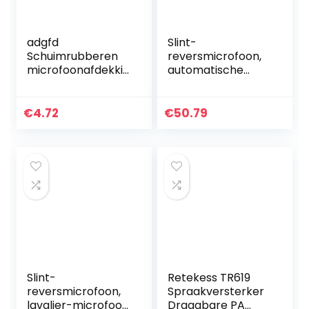
adgfd
Slint-
Schuimrubberen
reversmicrofoon,
microfoonafdekkin
automatische
g,
verbinding
microfoonafdekkin
Lavalier-
g, schuimrubber,
microfoon
€
4.72
€
50.79
handheld
Lichtgewicht met
microfoon,
led-display voor
windbescherming,
lesgeven voor…
perfecte…
Slint-
Retekess TR619
reversmicrofoon,
Spraakversterker
lavalier-microfoon
Draagbare PA