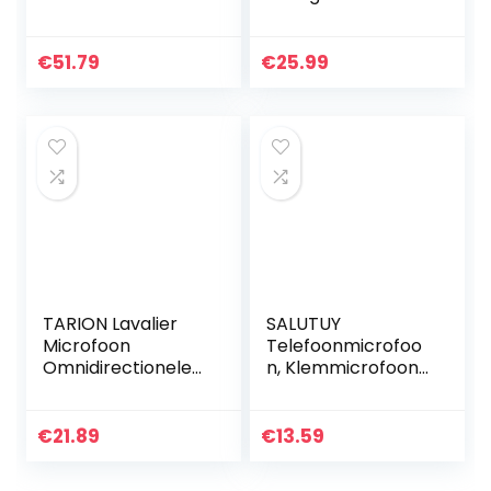
Lichtgewicht
Speaker 1500mAh
kunststof
Oplaadbaar
Automatische
Ondersteunt FM /
€
51.79
€
25.99
verbinding voor
Record / TF / USB /
lesgeven voor…
AUX voor…
TARION Lavalier
SALUTUY
Microfoon
Telefoonmicrofoo
Omnidirectionele
n, Klemmicrofoon
condensatormicro
Lage Vervorming
foon met
3.5MM Microfoon
voorruitschuif en 6
Klein voor
€
21.89
€
13.59
m kabel voor
Smartphone
mobiele telefoon…