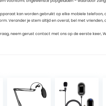
eem voorkomt ongewenste popgeluiden – waardoor zanger
paraat kan worden gebruikt op elke mobiele telefoon, co
. Verander je stem altijd en overal, bel met vrienden, 
g, neem gerust contact met ons op de eerste keer, We