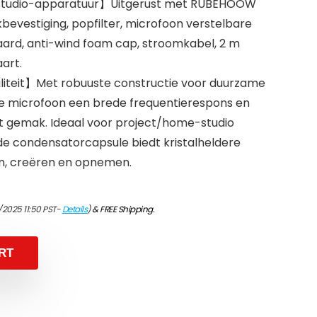
studio-apparatuur】Uitgerust met RUBEHOOW
evestiging, popfilter, microfoon verstelbare
d, anti-wind foam cap, stroomkabel, 2 m
aart.
liteit】Met robuuste constructie voor duurzame
le microfoon een brede frequentierespons en
t gemak. Ideaal voor project/home-studio
de condensatorcapsule biedt kristalheldere
n, creëren en opnemen.
/2025 11:50 PST-
Details
)
&
FREE Shipping
.
RT