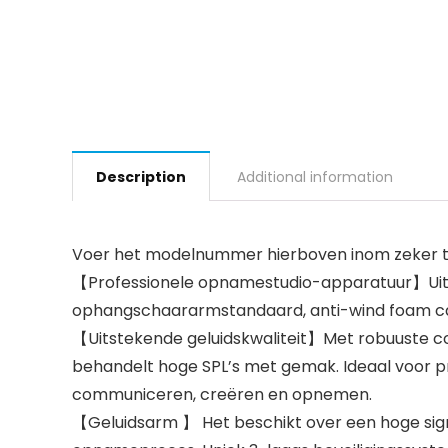
Description
Additional information
Voer het modelnummer hierboven inom zeker te
【Professionele opnamestudio-apparatuur】Uitg
ophangschaararmstandaard, anti-wind foam cap,
【Uitstekende geluidskwaliteit】Met robuuste co
behandelt hoge SPL’s met gemak. Ideaal voor p
communiceren, creëren en opnemen.
【Geluidsarm 】 Het beschikt over een hoge sign