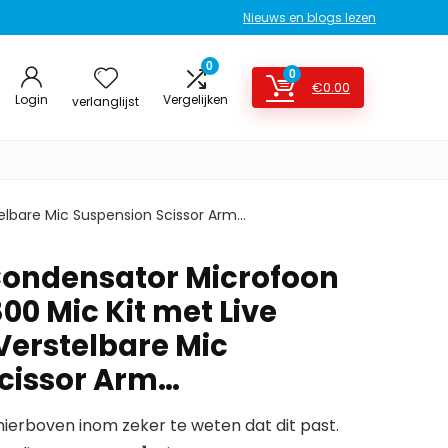
Nieuws en blogs lezen
0
0
€
0.00
Login
Vergelijken
verlanglijst
lbare Mic Suspension Scissor Arm…
ndensator Microfoon
00 Mic Kit met Live
Verstelbare Mic
cissor Arm…
erboven inom zeker te weten dat dit past.