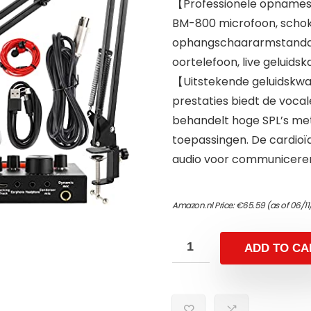
【Professionele opname
BM-800 microfoon, schokb
ophangschaararmstandaar
oortelefoon, live geluidsk
【Uitstekende geluidskwa
prestaties biedt de voca
behandelt hoge SPL’s me
toepassingen. De cardioï
audio voor communicere
Amazon.nl Price:
€
65.59
(as of 06/11
ADD TO CA