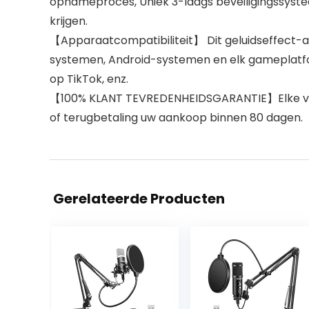
opnameproces, Uniek 3-laags beveiligingssyst
krijgen.
【Apparaatcompatibiliteit】 Dit geluidseffect-ap
systemen, Android-systemen en elk gameplatform
op TikTok, enz.
【100% KLANT TEVREDENHEIDSGARANTIE】Elke vraa
of terugbetaling uw aankoop binnen 80 dagen.
Gerelateerde Producten