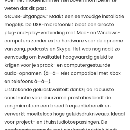
Voer het modelnummer hierboven inom zeker te
weten dat dit past.
ã€USB-uitgangã€‘ Maakt een eenvoudige installatie
mogelijk. De USB-microfoonkit biedt een directe
plug-and-play-verbinding met Mac- en Windows-
computers zonder extra hardware voor de opname
van zang, podcasts en Skype. Het was nog nooit zo
eenvoudig om kwalitatief hoogwaardig geluid te
krijgen voor je spraak- en computergestuurde
audio-opnamen. (â—â— Niet compatibel met Xbox
en telefoons â—â—).
Uitstekende geluidskwaliteit: dankzij de robuuste
constructie voor duurzame prestaties biedt de
zangmicrofoon een breed frequentiebereik en
verwerkt moeiteloos hoge geluidsdrukniveaus. Ideaal
voor project- en thuisstudiotoepassingen. De