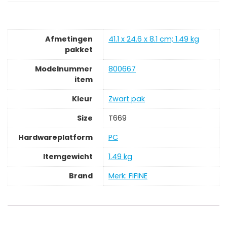
Afmetingen
‎41.1 x 24.6 x 8.1 cm; 1.49 kg
pakket
Modelnummer
‎800667
item
Kleur
‎Zwart pak
Size
‎T669
Hardwareplatform
‎PC
Itemgewicht
‎1.49 kg
Brand
Merk: FIFINE