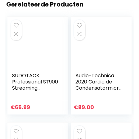
Gerelateerde Producten
SUDOTACK
Audio-Technica
Professional ST900
2020 Cardioïde
Streaming
Condensatormicro
Microfoon, 192
foon Zwart
KHz/24 bit, studio
cardioïde
€
65.99
€
89.00
condensatormicro
foon met
zwenkarm, pop…