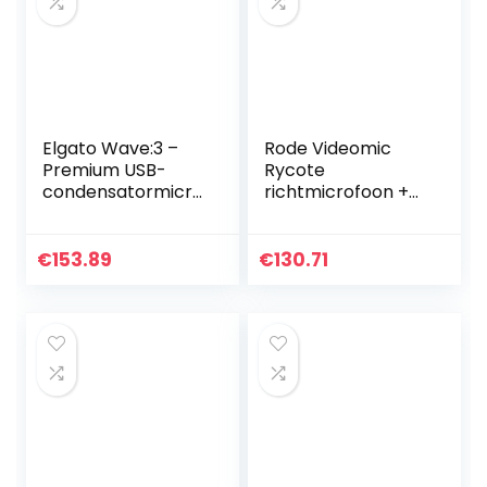
Elgato Wave:3 –
Rode Videomic
Premium USB-
Rycote
condensatormicro
richtmicrofoon +
foon van
Keepdruum WS-
studiokwaliteit
WH vacht-
voor streaming,
windscherm
€
153.89
€
130.71
podcasts, gaming
en thuiskantoor,
gratis
mixersoftware,
plug-ins voor
geluidseffecten,
plug & play, voor
Mac, PC