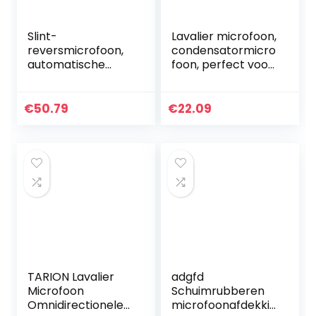
Slint-
Lavalier microfoon,
reversmicrofoon,
condensatormicro
automatische
foon, perfect voor
verbinding
interview,
Lavalier-
videoconferentie,
microfoon
podcast, telefoon
€
50.79
€
22.09
Lichtgewicht met
led-display voor
lesgeven voor…
TARION Lavalier
adgfd
Microfoon
Schuimrubberen
Omnidirectionele
microfoonafdekkin