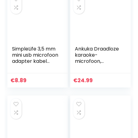
SimpleLife 3,5 mm
Ankuka Draadloze
mini usb microfoon
karaoke-
adapter kabel
microfoon,
voor Hero 3 3+ 4
Bluetooth 4-in-1,
camera
draagbaar,
karaoke-speler
€
8.89
€
24.99
met ledlampen,
dans, voor feestjes,
zingen, cadeau-
idee voor kinderen
Blauw