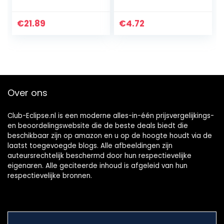
condensatormicro
g,
foon met
microfoonafdekkin
voorruitschuif en 6
g, schuimrubber,
€
21.89
€
4.72
m kabel voor
handheld
mobiele telefoon…
microfoon,
windbescherming,
perfecte…
Over ons
Club-Eclipse.nl is een moderne alles-in-één prijsvergelijkings-
en beoordelingswebsite die de beste deals biedt die
beschikbaar zijn op amazon en u op de hoogte houdt via de
laatst toegevoegde blogs. Alle afbeeldingen zijn
auteursrechtelijk beschermd door hun respectievelijke
eigenaren. Alle geciteerde inhoud is afgeleid van hun
respectievelijke bronnen.