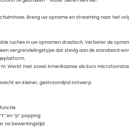
ofoon te gebruiken – Razer Seiren Mini Mic.
chuimhoes. Breng uw opname en streaming naar het vol
mble ruches in uw opnamen drastisch. Verbeter de opname
 is een vergrendelingstype dat stevig aan de standaard wo
geplatform.
earm. Werkt met zowel Amerikaanse als Euro microfoonstan
wicht en kleiner, gestroomlijnd ontwerp.
:
unctie.
“t” en “p” popping.
 na bewerkingstijd.