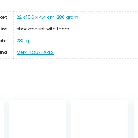
ket
‎22 x 15.6 x 4.4 cm; 280 gram
ize
‎shockmount with foam
cht
‎280 g
and
Merk: YOUSHARES