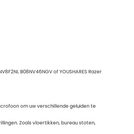
B08NV8F2NL B08NV46NGV of YOUSHARES Razer
crofoon om uw verschillende geluiden te
lingen. Zoals vloertikken, bureau stoten,