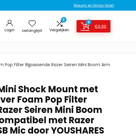
Nieuws en blogs lezen
0
0
€
0.00
Login
Vergelijken
verlanglijst
 Pop Filter Bijpassende Razer Seiren Mini Boom Arm
 Mini Shock Mount met
ver Foam Pop Filter
Razer Seiren Mini Boom
ompatibel met Razer
USB Mic door YOUSHARES