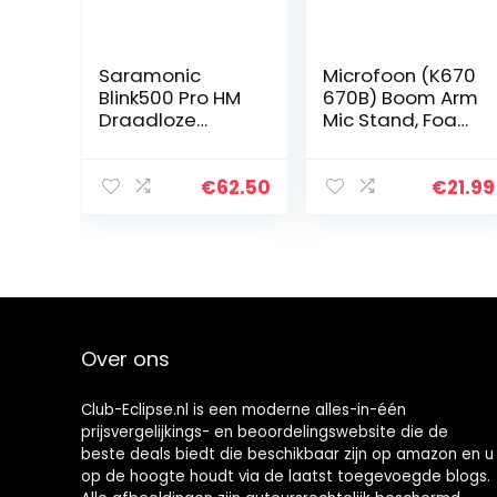
Saramonic
Microfoon (K670
Blink500 Pro HM
670B) Boom Arm
Draadloze
Mic Stand, Foam
Microfoons
Cover Voorruit
Accessoire,
en Kabelhoes
Handheld
Compatibel met
€
62.50
€
21.99
Microfoon
Fifine K670 670B
Houder Stand
USB Podcast…
voor Blink500 Pro
TX Zender…
Over ons
Club-Eclipse.nl is een moderne alles-in-één
prijsvergelijkings- en beoordelingswebsite die de
beste deals biedt die beschikbaar zijn op amazon en u
op de hoogte houdt via de laatst toegevoegde blogs.