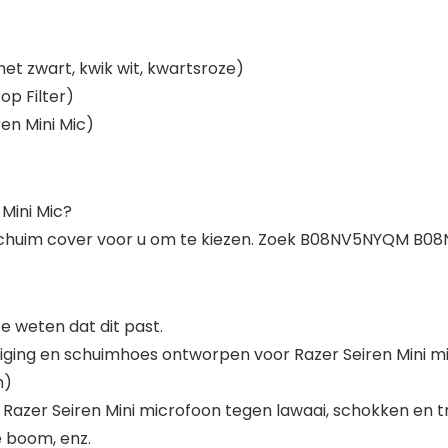
et zwart, kwik wit, kwartsroze)
op Filter)
en Mini Mic)
 Mini Mic?
n schuim cover voor u om te kiezen. Zoek B08NV5NYQM 
 weten dat dit past.
ging en schuimhoes ontworpen voor Razer Seiren Mini mi
n)
azer Seiren Mini microfoon tegen lawaai, schokken en tril
 boom, enz.