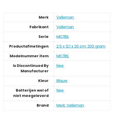
Merk
‎Velleman
Fabrikant
‎Velleman
Serie
‎MIC11BL
Productafmetingen
‎2.5 x 12.1 x 20 cm; 200 gram
Modelnummer item
‎MIC11BL
Is Discontinued By
‎Nee
Manufacturer
Kleur
‎Blauw
Batterijen wel of
‎Nee
niet meegeleverd
Brand
Merk: Velleman