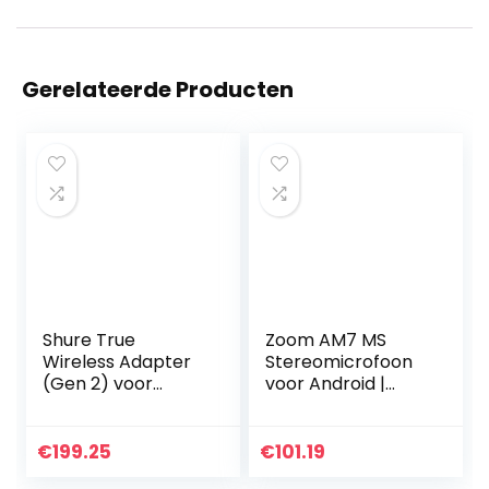
Gerelateerde Producten
Shure True
Zoom AM7 MS
Wireless Adapter
Stereomicrofoon
(Gen 2) voor
voor Android |
geluidsisolerende
geoptimaliseerd
oortelefoons,
stereogeluid voor
over-ear fit,
mobiele
€
199.25
€
101.19
Bluetooth 5
telefoonvideo’s en