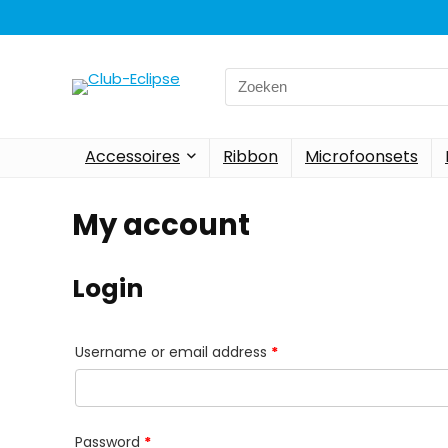
Search
for:
Accessoires
Ribbon
Microfoonsets
My account
Login
Required
Username or email address
*
Required
Password
*