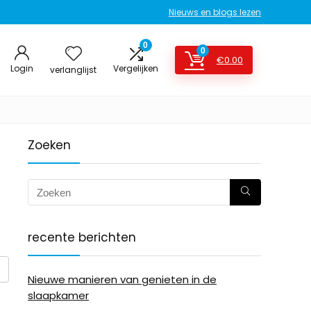
Nieuws en blogs lezen
0
0
€
0.00
Login
Vergelijken
verlanglijst
Zoeken
recente berichten
Nieuwe manieren van genieten in de
slaapkamer