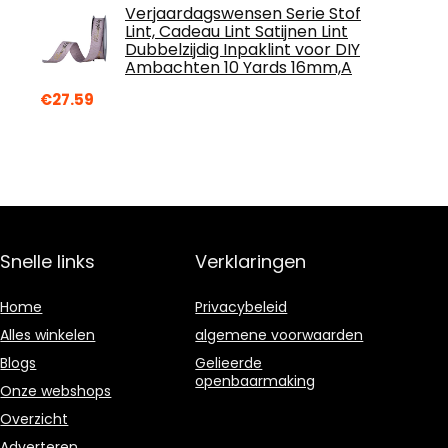
Verjaardagswensen Serie Stof
Lint, Cadeau Lint Satijnen Lint
Dubbelzijdig Inpaklint voor DIY
Ambachten 10 Yards 16mm,A
€
27.59
Snelle links
Verklaringen
Home
Privacybeleid
Alles winkelen
algemene voorwaarden
Blogs
Gelieerde
openbaarmaking
Onze webshops
Overzicht
Adverteren