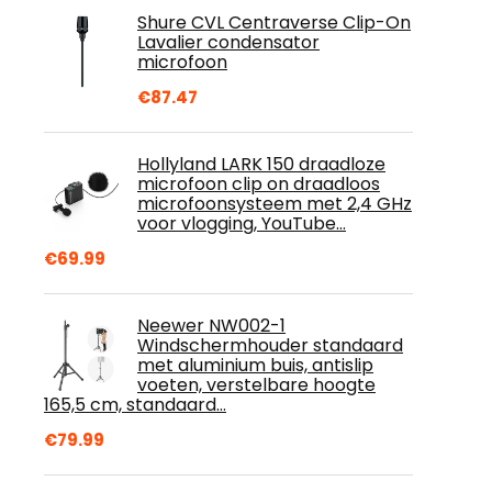
Shure CVL Centraverse Clip-On
Lavalier condensator
microfoon
€
87.47
Hollyland LARK 150 draadloze
microfoon clip on draadloos
microfoonsysteem met 2,4 GHz
voor vlogging, YouTube…
€
69.99
Neewer NW002-1
Windschermhouder standaard
met aluminium buis, antislip
voeten, verstelbare hoogte
165,5 cm, standaard…
€
79.99