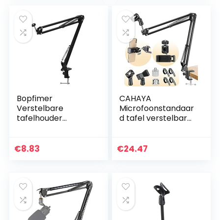
professionele…
Bopfimer
CAHAYA
Verstelbare
Microfoonstandaar
tafelhouder
d tafel verstelbare
opknoping
microfoonstandaar
schaararm houder
d professionele
houder houder
microfoonhouder
€
8.83
€
24.47
voor webcam C922
microfoonophangi
C930E C930 C920
ng Boom…
C615