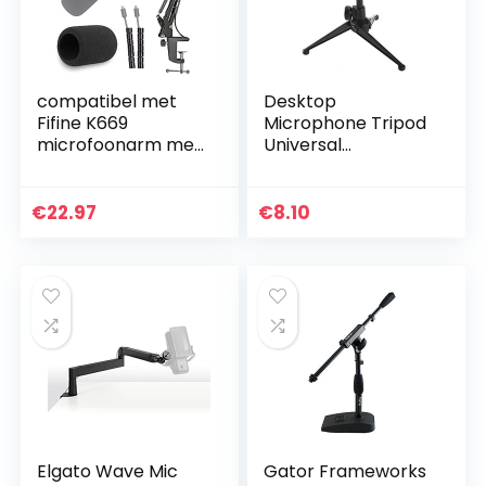
compatibel met
Desktop
Fifine K669
Microphone Tripod
microfoonarm met
Universal
popbescherming
Adjustable Mic Clip
en flexibel
Mount Mount
kabelkanaal K669
Stand, Table
€
22.97
€
8.10
669B USB
Karaoke Stand
microfoonstandaar
Table Karaoke
d YOUSHARES
Microphone…
Elgato Wave Mic
Gator Frameworks