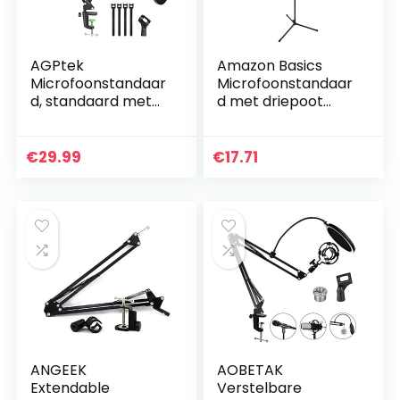
AGPtek
Amazon Basics
Microfoonstandaar
Microfoonstandaar
d, standaard met
d met driepoot
arm/microfoonar
zwenkarm, tot 218
m, metalen
cm, kantelbaar en
schroefadapter,
verstelbaar,
€
29.99
€
17.71
popbescherming,
ultralicht staal,
kabelbinders en
vervoerbaar,
microfoonhouder,
compatibel met
bureau-
adapter van 95 tot
microfoonstandaar
160 mm, zwart
d voor sneeuwbal,
Blue Yeti en andere
ANGEEK
AOBETAK
Extendable
Verstelbare