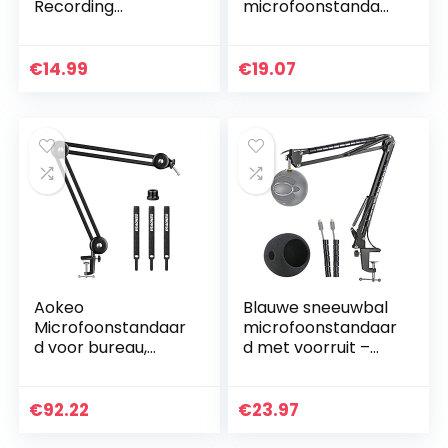
Recording
microfoonstandaar
Microphone Holder
d bureau met
Microphone
popfilter en
Suspension Boom
schokbevestiging
€
14.99
€
19.07
Scissor Arm Stand
voor blauw Yeti
for Radio
Sneeuwbal iCE,
Broadcast
stalen…
Professional Stage
Microphone Arm
Holder
Aokeo
Blauwe sneeuwbal
Microfoonstandaar
microfoonstandaar
d voor bureau,
d met voorruit –
verstelbaar, zware
microfoonophangg
tafel
iek armstandaard
microfoonstandaar
en
€
92.22
€
23.97
d, armgalg voor
popfilterschuimhoe
Blue Yeti,
s compatibel…