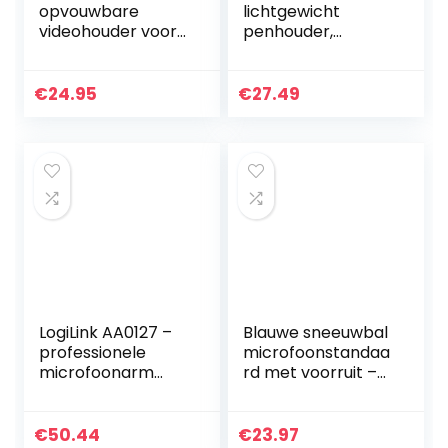
opvouwbare
lichtgewicht
videohouder voor
penhouder,
smartphone
microfoonstatief,
SmartPhone Video
zwart, enkel
Stabilizer Grip
€
24.95
€
27.49
statiefhouder
Ingebouwde koude
klomp en 1/4 “-20
houders voor
videomaker
filmmaker
videograaf voor
telefoon
LogiLink AA0127 –
Blauwe sneeuwbal
professionele
microfoonstandaa
microfoonarm
rd met voorruit –
met inklapbare
microfoonophang
schaararm voor
giek
game
armstandaard en
€
50.44
€
23.97