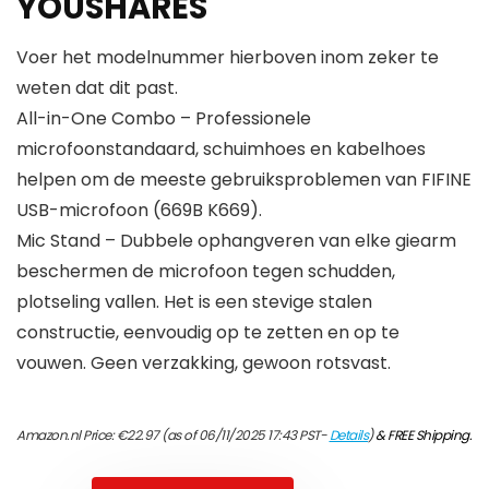
YOUSHARES
Voer het modelnummer hierboven inom zeker te
weten dat dit past.
All-in-One Combo – Professionele
microfoonstandaard, schuimhoes en kabelhoes
helpen om de meeste gebruiksproblemen van FIFINE
USB-microfoon (669B K669).
Mic Stand – Dubbele ophangveren van elke giearm
beschermen de microfoon tegen schudden,
plotseling vallen. Het is een stevige stalen
constructie, eenvoudig op te zetten en op te
vouwen. Geen verzakking, gewoon rotsvast.
Amazon.nl Price:
€
22.97
(as of 06/11/2025 17:43 PST-
Details
)
&
FREE Shipping
.