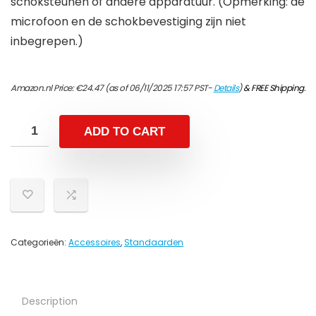
schoksteunen of andere apparatuur. (Opmerking: de
microfoon en de schokbevestiging zijn niet
inbegrepen.)
Amazon.nl Price:
€
24.47
(as of 06/11/2025 17:57 PST-
Details
)
&
FREE Shipping
.
ADD TO CART
Categorieën:
Accessoires
,
Standaarden
Description