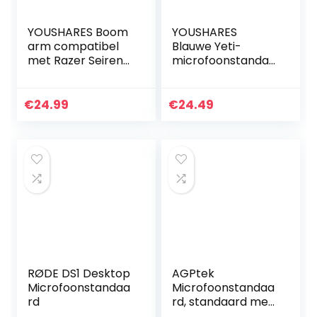
YOUSHARES Boom
YOUSHARES
arm compatibel
Blauwe Yeti-
met Razer Seiren
microfoonstandaa
Mini
rd met
microfoonarm,
schuimrubberen
microfoonstandaa
hoes en
€
24.99
€
24.49
rd met
windscherm –
popbescherming,
microfoonstatief
professionele
met popfilter
microfoonhouder
compatibel met
met
blauwe Yeti,
popfilterschuim
blauwe Yeti Pro-
voor
microfoon van
RØDE DS1 Desktop
AGPtek
Microfoonstandaa
Microfoonstandaa
rd
rd, standaard met
arm/microfoonar