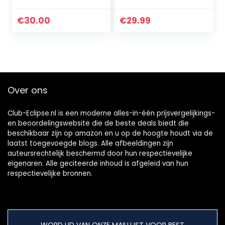
m, metalen
schroefadapter,
€
30.00
€
29.99
popbescherming,
kabelbinders en
microfoonhouder,
bureau-
microfoonstandaa
rd voor sneeuwbal,
Over ons
Blue Yeti en
andere
Club-Eclipse.nl is een moderne alles-in-één prijsvergelijkings-
en beoordelingswebsite die de beste deals biedt die
beschikbaar zijn op amazon en u op de hoogte houdt via de
laatst toegevoegde blogs. Alle afbeeldingen zijn
auteursrechtelijk beschermd door hun respectievelijke
eigenaren. Alle geciteerde inhoud is afgeleid van hun
respectievelijke bronnen.