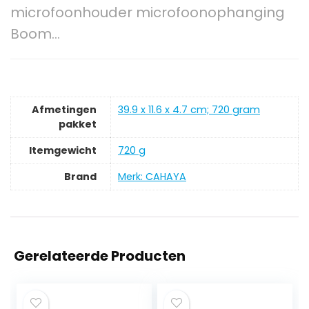
microfoonhouder microfoonophanging
Boom…
Afmetingen
‎39.9 x 11.6 x 4.7 cm; 720 gram
pakket
Itemgewicht
‎720 g
Brand
Merk: CAHAYA
Gerelateerde Producten