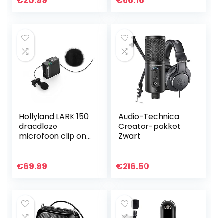
€
20.99
€
56.16
microfoon
knop, vol- & echo-
ophanging
regelaars, 192…
schaararm
standaard en…
Hollyland LARK 150
Audio-Technica
draadloze
Creator-pakket
microfoon clip on
Zwart
draadloos
microfoonsysteem
met 2,4 GHz voor
€
69.99
€
216.50
vlogging, YouTube…