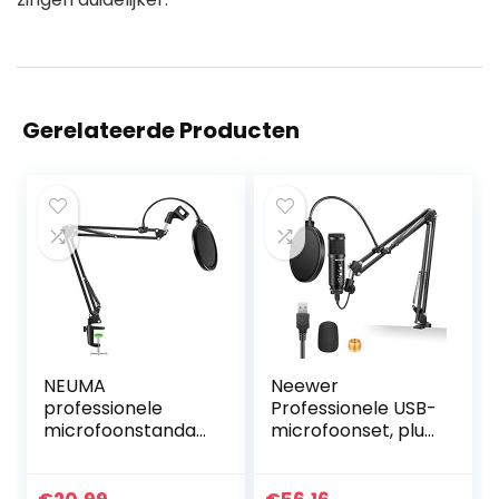
Gerelateerde Producten
NEUMA
Neewer
professionele
Professionele USB-
microfoonstandaa
microfoonset, plug
rd met
& play met
popbescherming
bewaking zonder
heavy duty
latentie, mute-