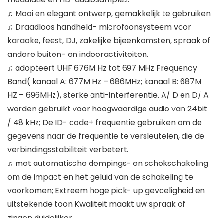
♫ Mooi en elegant ontwerp, gemakkelijk te gebruiken
♫ Draadloos handheld- microfoonsysteem voor
karaoke, feest, DJ, zakelijke bijeenkomsten, spraak of
andere buiten- en indooractiviteiten.
♫ adopteert UHF 676M Hz tot 697 MHz Frequency
Band( kanaal A: 677M Hz – 686MHz; kanaal B: 687M
HZ – 696MHz), sterke anti-interferentie. A/ D en D/ A
worden gebruikt voor hoogwaardige audio van 24bit
/ 48 kHz; De ID- code+ frequentie gebruiken om de
gegevens naar de frequentie te versleutelen, die de
verbindingsstabiliteit verbetert.
♫ met automatische dempings- en schokschakeling
om de impact en het geluid van de schakeling te
voorkomen; Extreem hoge pick- up gevoeligheid en
uitstekende toon Kwaliteit maakt uw spraak of
zingen duidelijker.