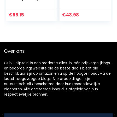
draadloze
draadloos
microfoonzender
microfoonsysteem
en -ontvanger
met 2
€
95.15
€
43.98
voor dynamische
handzenders
microfoon, audio-
mixer…
Over ons
Club-Eclipse.nl is een moderne alles-in-één prijsvergelijkings-
en beoordelingswebsite die de beste deals biedt die
beschikbaar zijn op amazon en u op de hoogte houdt via de
laatst toegevoegde blogs. Alle afbeeldingen zijn
auteursrechtelijk beschermd door hun respectievelijke
eigenaren. Alle geciteerde inhoud is afgeleid van hun
respectievelijke bronnen.