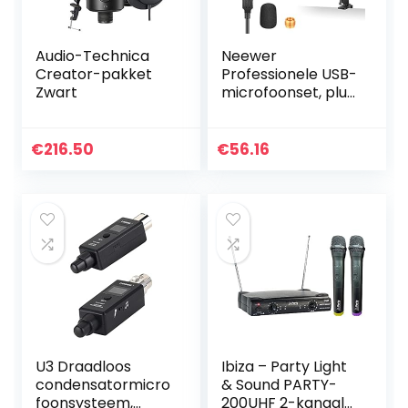
Audio-Technica
Neewer
Creator-pakket
Professionele USB-
Zwart
microfoonset, plug
& play met
bewaking zonder
latentie, mute-
€
216.50
€
56.16
knop, vol- & echo-
regelaars, 192…
U3 Draadloos
Ibiza – Party Light
condensatormicro
& Sound PARTY-
foonsysteem,
200UHF 2-kanaals