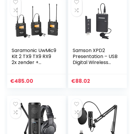
Saramonic UwMic9
Samson XPD2
Kit 2 TX9 TX9 RX9
Presentation – USB
2x zender +
Digital Wireless
receiver
System – 2.4 GHz
€
485.00
€
88.02