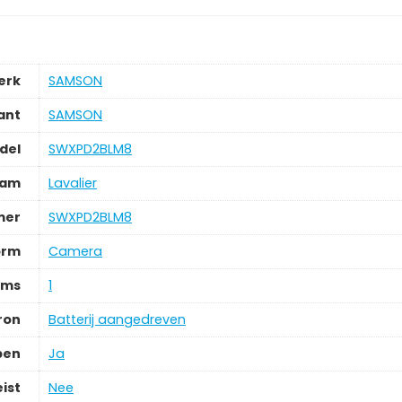
erk
‎SAMSON
ant
‎SAMSON
del
‎SWXPD2BLM8
aam
‎Lavalier
mer
‎SWXPD2BLM8
orm
‎Camera
ems
‎1
ron
‎Batterij aangedreven
pen
‎Ja
ist
‎Nee