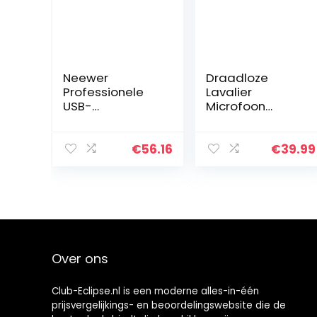
Neewer
Draadloze
Professionele
Lavalier
USB-
Microfoon
microfoonset,
systeem
plug & play met
draadloze Lapel
bewaking
clip on Mic Micro
€
56.16
€
39.99
zonder latentie,
oplaadbare
mute-knop, vol-
draadloze
& echo-
zender
regelaars, 192…
ontvanger voor
iPhone iPad
Smartphone
Camera Laptop
Over ons
opnemen
YouTube
Interview Vlog
Club-Eclipse.nl is een moderne alles-in-één
prijsvergelijkings- en beoordelingswebsite die de