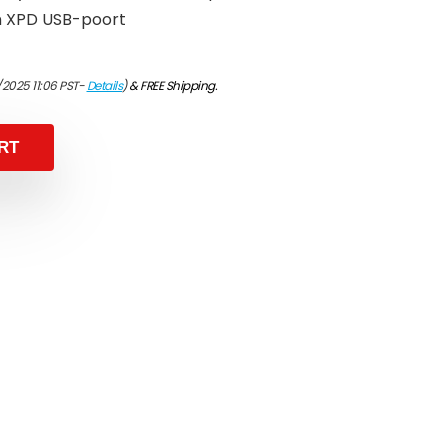
 XPD USB-poort
/2025 11:06 PST-
Details
)
&
FREE Shipping
.
RT