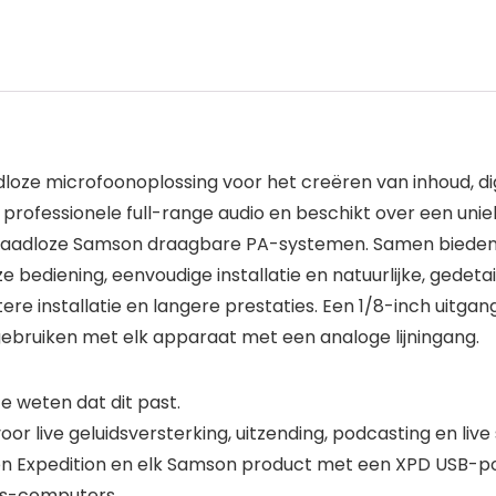
oze microfoonoplossing voor het creëren van inhoud, dig
n professionele full-range audio en beschikt over een un
aadloze Samson draagbare PA-systemen. Samen bieden
 bediening, eenvoudige installatie en natuurlijke, gedeta
ere installatie en langere prestaties. Een 1/8-inch uitga
ebruiken met elk apparaat met een analoge lijningang.
 weten dat dit past.
oor live geluidsversterking, uitzending, podcasting en liv
 Expedition en elk Samson product met een XPD USB-p
ws-computers