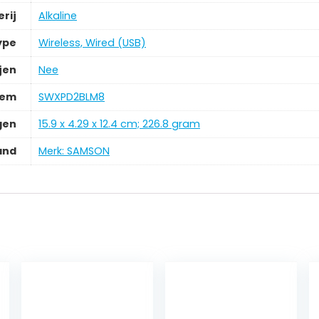
rij
‎Alkaline
ype
‎Wireless, Wired (USB)
jen
‎Nee
tem
‎SWXPD2BLM8
gen
‎15.9 x 4.29 x 12.4 cm; 226.8 gram
and
Merk: SAMSON