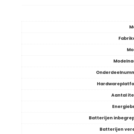
M
Fabrik
Mo
Modeln
Onderdeelnum
Hardwareplatf
Aantal it
Energieb
Batterijen inbegre
Batterijen vere