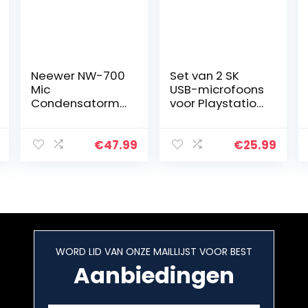
Neewer NW-700
Set van 2 SK
Mic
USB-microfoons
Condensatormi
voor Playstation
crofoonset,
PS5 PS4 PS3 /
zwart, NW-35,
Xbox
schaararmstan
One/Nintendo
€
47.99
€
25.99
daard met
Wii U Switch/PC
montageklem,
// Universele
shock-montage
USB-microfoon
(zilver) en…
voor karaoke,
Lets Sing,
SingStar enz.
WORD LID VAN ONZE MAILLIJST VOOR BEST
Aanbiedingen