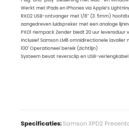
Werkt met iPads en iPhones via Apple’s Light
RXD2 USB-ontvanger met 1/8″ (3. 5mm) hoofdtele
aangedreven luidspreker met een analoge lijni
PXD1 riempack Zender biedt 20 uur levensduur v
Inclusief Samson LM8 omnidirectionele lavalier
100′ Operationeel bereik (zichtlijn)
Systeem bevat reversclip en USB-verlengkabel
Specificaties:
Samson XPD2 Presentat