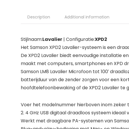
Description
Additional information
Stijlnaam:
Lavalier
| Configuratie:
XPD2
Het Samson XPD2 Lavalier-systeem is een draadl
De XPD2 Lavalier biedt eenvoudige installatie e
maakt met computers, smartphones en XPD dr
Samson LM8 Lavalier Microfoon tot 100′ draadloze
batterijduur van de zender zorgen voor een kort
hoofdtelefoonbewaking of de XPD2 Lavalier te g
Voer het modelnummer hierboven inom zeker te
2. 4 GHz USB digitaal draadloos systeem ideaal v
Werkt met draagbare PA-systemen van Samson
Plug-and-play-bediening met Mac- en Windo