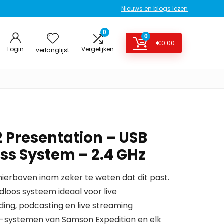
Nieuws en blogs lezen
0
0
€
0.00
Login
Vergelijken
verlanglijst
Presentation – USB
ess System – 2.4 GHz
erboven inom zeker te weten dat dit past.
adloos systeem ideaal voor live
nding, podcasting en live streaming
-systemen van Samson Expedition en elk