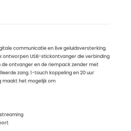
itale communicatie en live geluidsversterking.
iek ontworpen USB-stickontvanger die verbinding
 de ontvanger en de riempack zender met
illeerde zang. 1-touch koppeling en 20 uur
ng maakt het mogelijk om
e streaming
oort