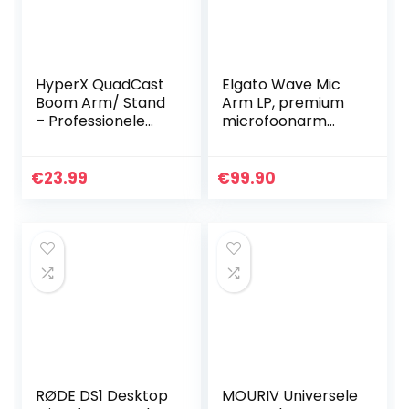
HyperX QuadCast
Elgato Wave Mic
Boom Arm/ Stand
Arm LP, premium
– Professionele
microfoonarm
studiomicrofoonst
met laag profiel en
andaard,
kabelgoten,
compatibel met
bureauklem,
€
23.99
€
99.90
HyperX QuadCast
veelzijdige
S-microfoon van
bevestiging en
YOUSHARES
volledig
verstelbaar,
perfect voor
podcasts,
streamen, gamen,
thuiskantoor
RØDE DS1 Desktop
MOURIV Universele