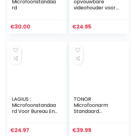
Microfoonstandaa
opvouwbare
rd
videohouder voor
smartphone
SmartPhone Video
Stabilizer Grip
€
30.00
€
24.95
statiefhouder
Ingebouwde koude
klomp en 1/4 “-20
houders voor
videomaker
filmmaker
videograaf voor
telefoon
LAGIUS :
TONOR
Microfoonstandaa
Microfoonarm
rd Voor Bureau En
Standaard
Microfoon,
Verstelbaar
Professioneel,
Microfoonstatief,
Verstelbaar, Van
3/8“ tot 5/8”
€
24.97
€
39.99
Robuust Staal,
Adapter,