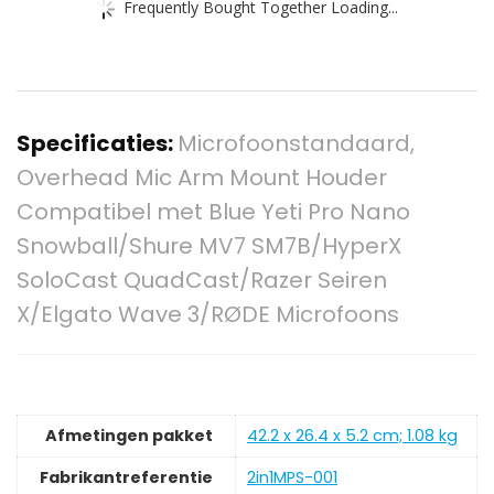
Frequently Bought Together Loading...
Specificaties:
Microfoonstandaard,
Overhead Mic Arm Mount Houder
Compatibel met Blue Yeti Pro Nano
Snowball/Shure MV7 SM7B/HyperX
SoloCast QuadCast/Razer Seiren
X/Elgato Wave 3/RØDE Microfoons
Afmetingen pakket
‎42.2 x 26.4 x 5.2 cm; 1.08 kg
Fabrikantreferentie
‎2in1MPS-001