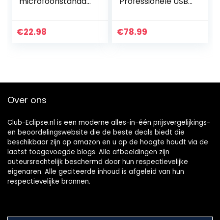
microfoonstandaa
Professionele USB
rd, microfoonarm
Studio Microfoon,
met clip en
(met Condensator
adapter voor
en Uitschuifbare
€
22.98
€
78.99
studio-opnames
Arm Voor PC,
voor radio en tv,
Streaming,
compatibel met
Podcasten, Zang),
de Blue Yeti
Zwart
microfoon.
Over ons
Club-Eclipse.nl is een moderne alles-in-één prijsvergelijkings-
en beoordelingswebsite die de beste deals biedt die
beschikbaar zijn op amazon en u op de hoogte houdt via de
laatst toegevoegde blogs. Alle afbeeldingen zijn
auteursrechtelijk beschermd door hun respectievelijke
eigenaren. Alle geciteerde inhoud is afgeleid van hun
respectievelijke bronnen.