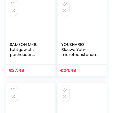
SAMSON MK10
YOUSHARES
lichtgewicht
Blauwe Yeti-
penhouder,
microfoonstandaa
microfoonstatief,
rd met
zwart, enkel
schuimrubberen
hoes en
€
27.49
€
24.49
windscherm –
microfoonstatief
met popfilter
compatibel met
blauwe Yeti,
blauwe Yeti Pro-
microfoon van