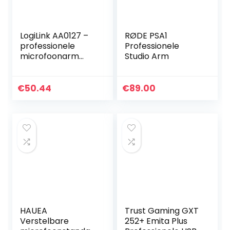
LogiLink AA0127 –
RØDE PSA1
professionele
Professionele
microfoonarm
Studio Arm
met inklapbare
schaararm voor
game
€
50.44
€
89.00
streaming/podcas
ts/broadcasts
etc., 360 °
draaibaar en
flexibele
hoekverstelling
HAUEA
Trust Gaming GXT
Verstelbare
252+ Emita Plus