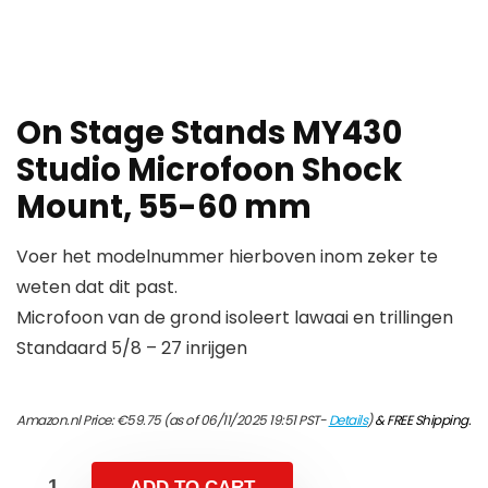
On Stage Stands MY430
Studio Microfoon Shock
Mount, 55-60 mm
Voer het modelnummer hierboven inom zeker te
weten dat dit past.
Microfoon van de grond isoleert lawaai en trillingen
Standaard 5/8 – 27 inrijgen
Amazon.nl Price:
€
59.75
(as of 06/11/2025 19:51 PST-
Details
)
&
FREE Shipping
.
ADD TO CART