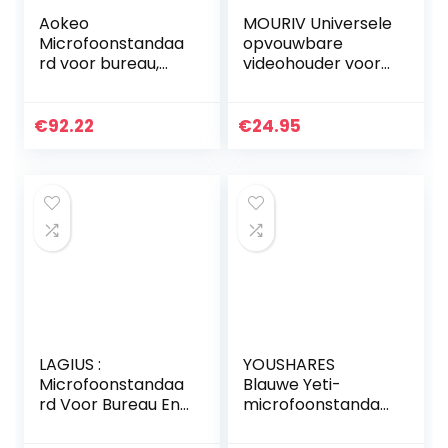
Aokeo
MOURIV Universele
Microfoonstandaa
opvouwbare
rd voor bureau,
videohouder voor
verstelbaar, zware
smartphone
tafel
SmartPhone Video
microfoonstandaa
Stabilizer Grip
€
92.22
€
24.95
rd, armgalg voor
statiefhouder
Blue Yeti,
Ingebouwde koude
professionele…
klomp en 1/4 “-20
houders voor
videomaker
filmmaker
videograaf voor
telefoon
LAGIUS :
YOUSHARES
Microfoonstandaa
Blauwe Yeti-
rd Voor Bureau En
microfoonstandaa
Microfoon,
rd met
Professioneel,
schuimrubberen