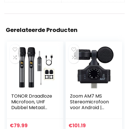
Gerelateerde Producten
TONOR Draadloze
Zoom AM7 MS
Microfoon, UHF
Stereomicrofoon
Dubbel Metaal
voor Android |
Dynamisch
geoptimaliseerd
Microfoonsysteem
stereogeluid voor
met Oplaadbare
mobiele
€
79.99
€
101.19