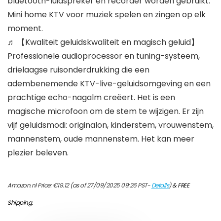
bluetooth-luidspreker en recorder worden gebruikt.
Mini home KTV voor muziek spelen en zingen op elk
moment.
♬ 【Kwaliteit geluidskwaliteit en magisch geluid】
Professionele audioprocessor en tuning-systeem,
drielaagse ruisonderdrukking die een
adembenemende KTV-live-geluidsomgeving en een
prachtige echo-nagalm creëert. Het is een
magische microfoon om de stem te wijzigen. Er zijn
vijf geluidsmodi: originalon, kinderstem, vrouwenstem,
mannenstem, oude mannenstem. Het kan meer
plezier beleven.
Amazon.nl Price:
€
19.12
(as of 27/09/2025 09:26 PST-
Details
)
&
FREE
Shipping
.