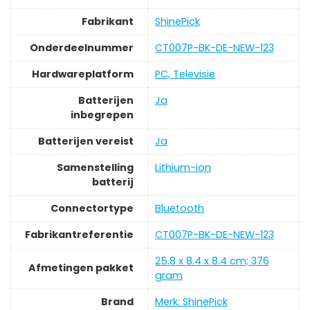
Fabrikant
‎ShinePick
Onderdeelnummer
‎CT007P-BK-DE-NEW-123
Hardwareplatform
‎PC, Televisie
Batterijen
‎Ja
inbegrepen
Batterijen vereist
‎Ja
Samenstelling
‎Lithium-ion
batterij
Connectortype
‎Bluetooth
Fabrikantreferentie
‎CT007P-BK-DE-NEW-123
‎25.8 x 8.4 x 8.4 cm; 376
Afmetingen pakket
gram
Brand
Merk: ShinePick