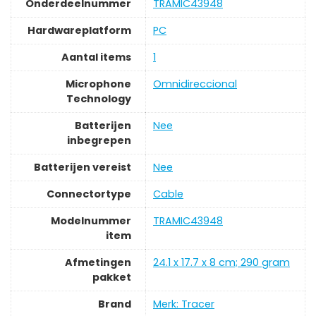
Onderdeelnummer
‎TRAMIC43948
Hardwareplatform
‎PC
Aantal items
‎1
Microphone
‎Omnidireccional
Technology
Batterijen
‎Nee
inbegrepen
Batterijen vereist
‎Nee
Connectortype
‎Cable
Modelnummer
‎TRAMIC43948
item
Afmetingen
‎24.1 x 17.7 x 8 cm; 290 gram
pakket
Brand
Merk: Tracer