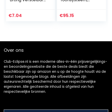
Microfoon Stand
draadloze
Conferentie
microfoonzender
Statief Mic Tafel
en -ontvanger
€
7.04
€
95.15
Stand
voor dynamische
microfoon, audio-
mixer…
Over ons
Club-Eclipse.nl is een moderne alles-in-één prijsvergelijkings-
en beoordelingswebsite die de beste deals biedt die
beschikbaar zijn op amazon en u op de hoogte houdt via de
laatst toegevoegde blogs. Alle afbeeldingen zijn
auteursrechtelijk beschermd door hun respectievelijke
eigenaren. Alle geciteerde inhoud is afgeleid van hun
respectievelijke bronnen.