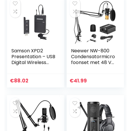
Samson XPD2
Neewer NW-800
Presentation – USB
Condensatormicro
Digital Wireless
foonset met 48 V
System – 2.4 GHz
fantoomvoeding,
schaararm,
standaard met
€
88.02
€
41.99
schokmontage en
popfilter, XLR…