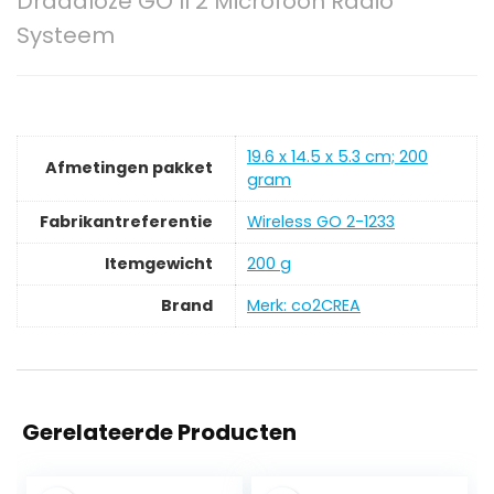
Draadloze GO II 2 Microfoon Radio
Systeem
‎19.6 x 14.5 x 5.3 cm; 200
Afmetingen pakket
gram
Fabrikantreferentie
‎Wireless GO 2-1233
Itemgewicht
‎200 g
Brand
Merk: co2CREA
Gerelateerde Producten