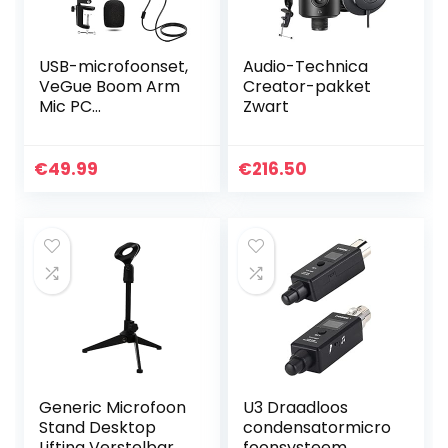
USB-microfoonset,
Audio-Technica
VeGue Boom Arm
Creator-pakket
Mic PC
Zwart
Condensator
Microfoonset met
Shock Mount, Pop
€
49.99
€
216.50
Filter, Ideaal voor
Gaming…
Generic Microfoon
U3 Draadloos
Stand Desktop
condensatormicro
Lifting Verstelbare
foonsysteem,